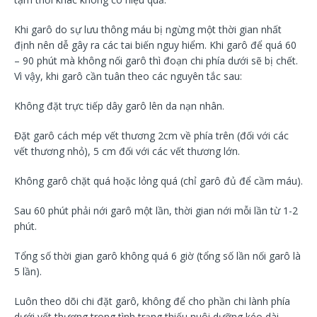
Khi garô do sự lưu thông máu bị ngừng một thời gian nhất
định nên dễ gây ra các tai biến nguy hiểm. Khi garô để quá 60
– 90 phút mà không nối garô thì đoạn chi phía dưới sẽ bị chết.
Vì vậy, khi garô cần tuân theo các nguyên tắc sau:
Không đặt trực tiếp dây garô lên da nạn nhân.
Đặt garô cách mép vết thương 2cm về phía trên (đối với các
vết thương nhỏ), 5 cm đối với các vết thương lớn.
Không garô chặt quá hoặc lỏng quá (chỉ garô đủ để cầm máu).
Sau 60 phút phải nới garô một lần, thời gian nới mỗi lần từ 1-2
phút.
Tổng số thời gian garô không quá 6 giờ (tổng số lần nối garô là
5 lần).
Luôn theo dõi chi đặt garô, không để cho phần chi lành phía
dưới vết thương trong tình trạng thiếu nuôi dưỡng kéo dài.