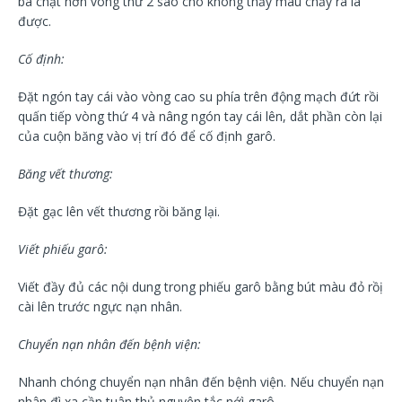
ba chặt hơn vòng thứ 2 sao cho không thấy máu chảy ra là
được.
Cố định:
Đặt ngón tay cái vào vòng cao su phía trên động mạch đứt rồi
quấn tiếp vòng thứ 4 và nâng ngón tay cái lên, dắt phần còn lại
của cuộn băng vào vị trí đó để cố định garô.
Băng vết thương:
Đặt gạc lên vết thương rồi băng lại.
Viết phiếu garô:
Viết đầy đủ các nội dung trong phiếu garô bằng bút màu đỏ rồị
cài lên trước ngực nạn nhân.
Chuyển nạn nhân đến bệnh viện:
Nhanh chóng chuyển nạn nhân đến bệnh viện. Nếu chuyển nạn
nhân đì xa cần tuân thủ nguyên tắc nớì garô.