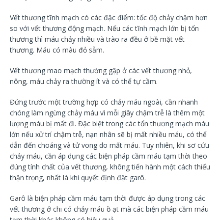
Vết thương tĩnh mạch có các đặc điểm: tốc độ chảy chậm hơn
so với vết thương động mạch. Nếu các tĩnh mạch lớn bị tổn
thương thì máu chảy nhiều và trào ra đều ở bề mặt vết
thương. Máu có màu đỏ sẫm.
Vết thương mao mạch thường gặp ở các vết thương nhỏ,
nông, máu chảy ra thường ít và có thể tự cầm.
Đứng trước một trường hợp có chảy máu ngoài, cần nhanh
chóng làm ngừng chảy máu vì mỗi giây chậm trễ là thêm một
lượng máu bị mất đi. Đặc biệt trong các tổn thương mạch máu
lớn nếu xử trí chậm trễ, nạn nhân sẽ bị mất nhiều máu, có thể
dẫn đến choáng và tử vong do mất máu. Tuy nhiên, khi sơ cứu
chảy máu, cần áp dụng các biện pháp cầm máu tạm thời theo
đúng tính chất của vết thương, không tiến hành một cách thiếu
thận trọng, nhất là khi quyết định đặt garô.
Garô là biện pháp cầm máu tạm thời được áp dụng trong các
vết thương ở chi có chảy máu ồ ạt mà các biện pháp cầm máu
tạm thời khác không có hiệu quả.