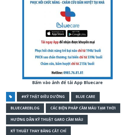
Bấm vào ảnh để tải App Bluecare
#KỸ THẬT ĐIỀU DƯỠNG
BLUE CARE
BLUECAREBLOG
CÁC BIỆN PHÁP CẦM MÁU TẠM THỜI
HƯỚNG DẪN KỸ THUẬT GARO CẦM MÁU
KỸ THUẬT THAY BĂNG CẮT CHỈ