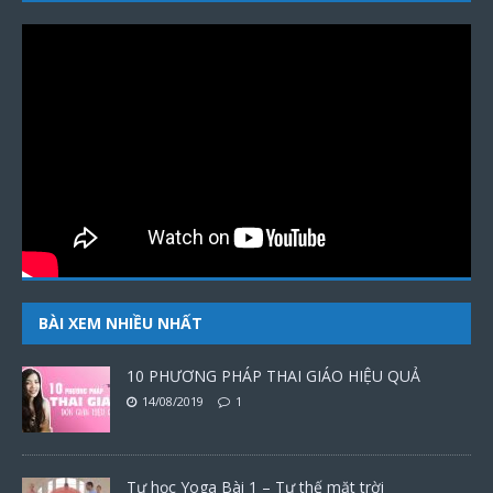
BÀI XEM NHIỀU NHẤT
10 PHƯƠNG PHÁP THAI GIÁO HIỆU QUẢ
14/08/2019
1
Tự học Yoga Bài 1 – Tư thế mặt trời