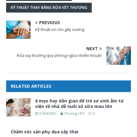
KỸ THUẬT THAY BĂNG RỬA VẾT THƯƠNG
PREVIOUS
Kỹ thuật sơ cứu gãy xương
NEXT
Rửa tay thường quy phòng ngừa nhiễm khuẩn
RELATED ARTICLES
6 mẹo hay dân gian để trẻ sơ sinh ẵm từ
viện về nhà dễ nuôi sổ sữa mau lớn
07/04/2021
Phuong LEO
0
Chăm sóc sản phụ dọa sảy thai