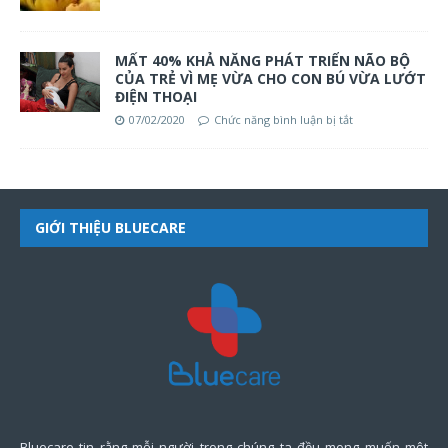
MẤT 40% KHẢ NĂNG PHÁT TRIỂN NÃO BỘ
CỦA TRẺ VÌ MẸ VỪA CHO CON BÚ VỪA LƯỚT
ĐIỆN THOẠI
07/02/2020
Chức năng bình luận bị tắt
GIỚI THIỆU BLUECARE
Bluecare tin rằng mỗi người trong chúng ta đều mong muốn một