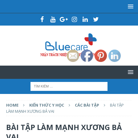
HOME
KIẾN THỨC Y HỌC
CÁC BÀI TẬP
BÀI TẬP
LÀM MẠNH XƯƠNG BẢ VAI
BÀI TẬP LÀM MẠNH XƯƠNG BẢ
VAI