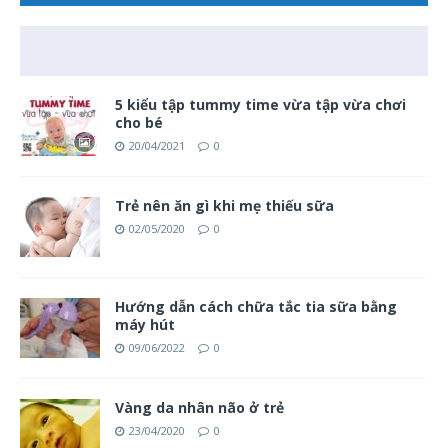
5 kiểu tập tummy time vừa tập vừa chơi
cho bé
20/04/2021
0
Trẻ nên ăn gì khi mẹ thiếu sữa
02/05/2020
0
Hướng dẫn cách chữa tắc tia sữa bằng
máy hút
09/06/2022
0
Vàng da nhân não ở trẻ
23/04/2020
0