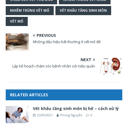
NHIỄM TRÙNG VẾT MỔ
VẾT KHÂU TẦNG SINH MÔN
VẾT MỔ
PREVIOUS
Những dấu hiệu bất thường ở vết mổ đẻ
NEXT
Lập kế hoạch chăm sóc bệnh nhân sỏi niệu quản
RELATED ARTICLES
Vết khâu tầng sinh môn bị hở – cách xử lý
25/09/2021
Phong Nguyễn
0