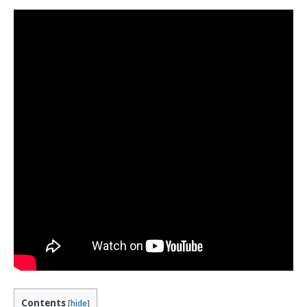
Contents
[
hide
]