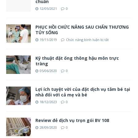
chuẩn
12/05/2021
0
PHỤC HỒI CHỨC NĂNG SAU CHẤN THƯƠNG
TỦY SỐNG
19/11/2019
Chức năng bình luận bị tắt
Kỹ thuật đặt ống thông hậu môn trực
tràng
05/06/2020
0
Lợi ích tuyệt vời của đặt dịch vụ tắm bé tại
nhà đối với cả mẹ và bé
18/12/2023
0
Review đẻ dịch vụ trọn gói BV 108
28/09/2020
0