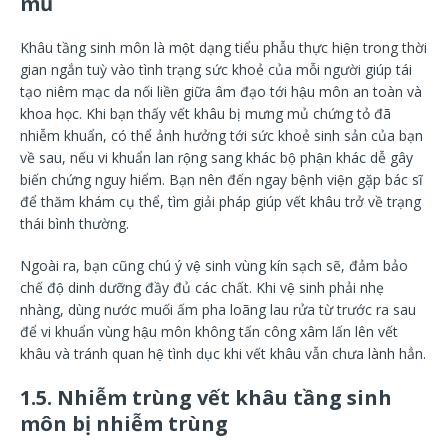
mủ
Khâu tầng sinh môn là một dạng tiểu phẫu thực hiện trong thời
gian ngắn tuỳ vào tình trạng sức khoẻ của mỗi người giúp tái
tạo niêm mạc da nối liền giữa âm đạo tới hậu môn an toàn và
khoa học. Khi bạn thấy vết khâu bị mưng mủ chứng tỏ đã
nhiễm khuẩn, có thể ảnh hưởng tới sức khoẻ sinh sản của bạn
về sau, nếu vi khuẩn lan rộng sang khác bộ phận khác dễ gây
biến chứng nguy hiểm. Bạn nên đến ngay bệnh viện gặp bác sĩ
để thăm khám cụ thể, tìm giải pháp giúp vết khâu trở về trạng
thái bình thường.
Ngoài ra, bạn cũng chú ý vệ sinh vùng kín sạch sẽ, đảm bảo
chế độ dinh dưỡng đầy đủ các chất. Khi vệ sinh phải nhẹ
nhàng, dùng nước muối ấm pha loãng lau rửa từ trước ra sau
để vi khuẩn vùng hậu môn không tấn công xâm lấn lên vết
khâu và tránh quan hệ tình dục khi vết khâu vẫn chưa lành hẳn.
1.5. N
hiễm trùng v
ết khâu tầng sinh
môn bị nhiễm trùng