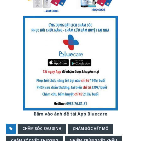
Bấm vào ảnh để tải App Bluecare
CHĂM SÓC SAU SINH
CHĂM SÓC VẾT MỔ
CHĂM SÓC VẾT THƯƠNG
NHIỄM TRÙNG VẾT KHÂU