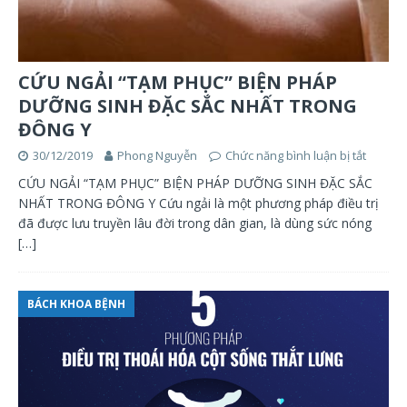
CỨU NGẢI “TẠM PHỤC” BIỆN PHÁP
DƯỠNG SINH ĐẶC SẮC NHẤT TRONG
ĐÔNG Y
30/12/2019
Phong Nguyễn
Chức năng bình luận bị tắt
CỨU NGẢI “TẠM PHỤC” BIỆN PHÁP DƯỠNG SINH ĐẶC SẮC
NHẤT TRONG ĐÔNG Y Cứu ngải là một phương pháp điều trị
đã được lưu truyền lâu đời trong dân gian, là dùng sức nóng
[…]
BÁCH KHOA BỆNH