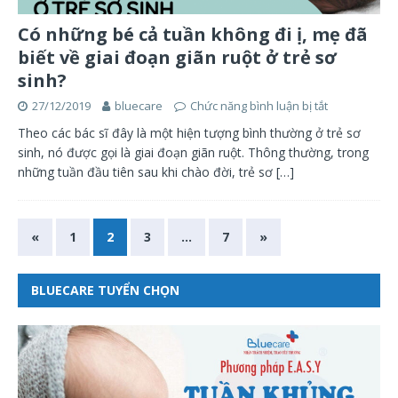
Có những bé cả tuần không đi ị, mẹ đã
biết về giai đoạn giãn ruột ở trẻ sơ
sinh?
27/12/2019
bluecare
Chức năng bình luận bị tắt
Theo các bác sĩ đây là một hiện tượng bình thường ở trẻ sơ
sinh, nó được gọi là giai đoạn giãn ruột. Thông thường, trong
những tuần đầu tiên sau khi chào đời, trẻ sơ
[…]
«
1
2
3
…
7
»
BLUECARE TUYỂN CHỌN