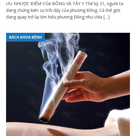
ƯU NHƯỢC ĐIỂM CỦA ĐÔNG VÀ TÂY Y Thế kỷ 21, người ta
đang chứng kiến sự trỗi dậy của phương Đông. Cả thế giới
đang quay trở lại tìm hiểu phương Đông như chìa
[…]
BÁCH KHOA BỆNH