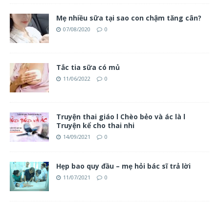
Mẹ nhiều sữa tại sao con chậm tăng cân?
07/08/2020
0
Tắc tia sữa có mủ
11/06/2022
0
Truyện thai giáo l Chèo bẻo và ác là l
Truyện kể cho thai nhi
14/09/2021
0
Hẹp bao quy đầu – mẹ hỏi bác sĩ trả lời
11/07/2021
0