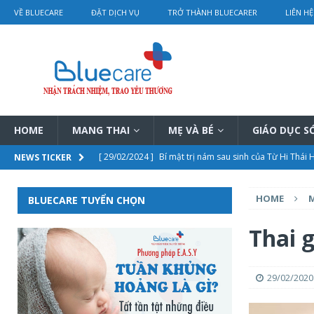
VỀ BLUECARE
ĐẶT DỊCH VỤ
TRỞ THÀNH BLUECARER
LIÊN HỆ
HOME
MANG THAI
MẸ VÀ BÉ
GIÁO DỤC 
[ 29/02/2024 ]
Bí mật trị nám sau sinh của Từ Hi Thái
NEWS TICKER
[ 28/02/2024 ]
Điều trị tắc tia sữa bằng vật lý trị liệu 
HOME
BLUECARE TUYỂN CHỌN
[ 28/02/2024 ]
Chi tiết bảng giá dịch vụ thông tắc tia s
[ 01/03/2024 ]
Rơ lưỡi cho trẻ sơ sinh hướng dẫn chi ti
Thai 
[ 29/02/2024 ]
Châm cứu điều trị vô sinh – hiệu quả th
29/02/2020