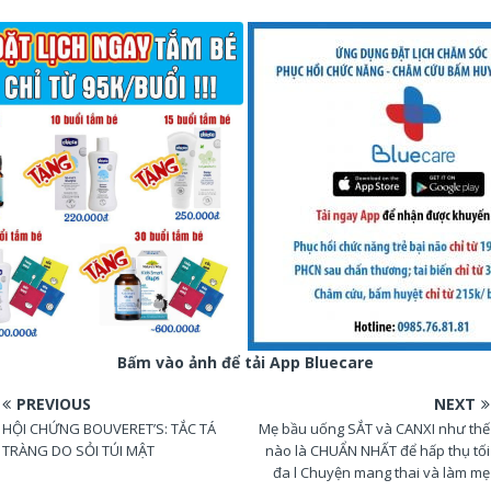
Bấm vào ảnh để tải App Bluecare
PREVIOUS
NEXT
HỘI CHỨNG BOUVERET’S: TẮC TÁ
Mẹ bầu uống SẮT và CANXI như thế
TRÀNG DO SỎI TÚI MẬT
nào là CHUẨN NHẤT để hấp thụ tối
đa l Chuyện mang thai và làm mẹ