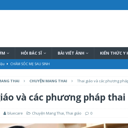
SỚM
HỎI BÁC SĨ
BÀI VIẾT ẢNH
KIẾN THỨC Y
 Hậu
CHĂM SÓC MẸ SAU SINH
hiệu quả
PHƯƠNG PHÁP THÔNG TẮC TIA SỮA
MANG THAI
CHUYỆN MANG THAI
Thai giáo và các phương pháp
ữa tại nhà tốt nhất hiện nay
PHƯƠNG PHÁP THÔNG TẮC TIA SỮA
ết, đầy đủ
KIẾN THỨC CHUNG CHĂM SÓC TRẺ SƠ SINH
giáo và các phương pháp thai
ần kỳ
CHUẨN BỊ MANG THAI
bluecare
Chuyện Mang Thai
,
Thai giáo
0