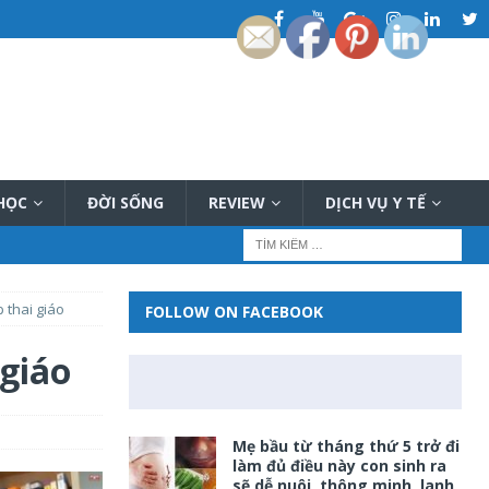
 HỌC
ĐỜI SỐNG
REVIEW
DỊCH VỤ Y TẾ
 thai giáo
FOLLOW ON FACEBOOK
 giáo
Mẹ bầu từ tháng thứ 5 trở đi
làm đủ điều này con sinh ra
sẽ dễ nuôi, thông minh, lanh