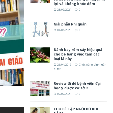
lợi và không khóc đêm
23/02/2021
0
Giải phẫu khí quản
04/06/2020
0
Đánh bay rôm sảy hiệu quả
cho bé bằng việc tắm các
loại lá này
26/04/2019
Chức năng bình luận
bị tắt
Review đi đẻ bệnh viện đại
học y dược cơ sở 2
07/07/2021
0
CHO BÉ TẬP NGỒI BÔ KHI