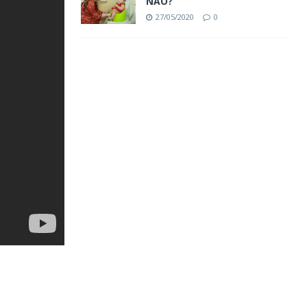
NÀO?
27/05/2020
0