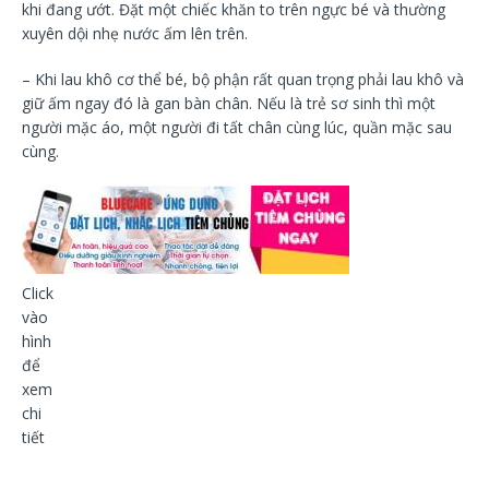
khi đang ướt. Đặt một chiếc khăn to trên ngực bé và thường
xuyên dội nhẹ nước ấm lên trên.
– Khi lau khô cơ thể bé, bộ phận rất quan trọng phải lau khô và
giữ ấm ngay đó là gan bàn chân. Nếu là trẻ sơ sinh thì một
người mặc áo, một người đi tất chân cùng lúc, quần mặc sau
cùng.
Click
vào
hình
để
xem
chi
tiết