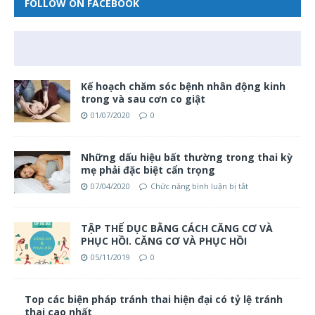
FOLLOW ON FACEBOOK
Kế hoạch chăm sóc bệnh nhân động kinh
trong và sau cơn co giật
01/07/2020
0
Những dấu hiệu bất thường trong thai kỳ
mẹ phải đặc biệt cẩn trọng
07/04/2020
Chức năng bình luận bị tắt
TẬP THỂ DỤC BẰNG CÁCH CĂNG CƠ VÀ
PHỤC HỒI. CĂNG CƠ VÀ PHỤC HỒI
05/11/2019
0
Top các biện pháp tránh thai hiện đại có tỷ lệ tránh
thai cao nhất