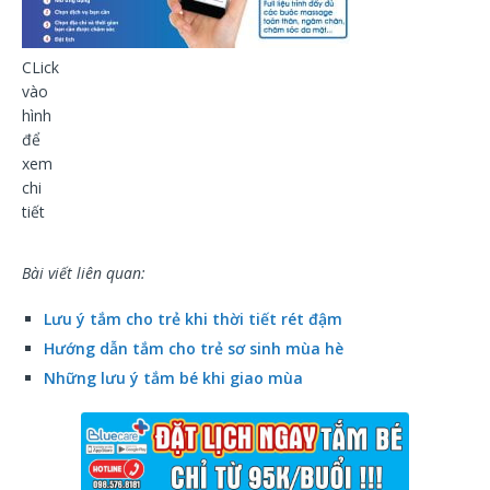
CLick
vào
hình
để
xem
chi
tiết
Bài viết liên quan:
Lưu ý tắm cho trẻ khi thời tiết rét đậm
Hướng dẫn tắm cho trẻ sơ sinh mùa hè
Những lưu ý tắm bé khi giao mùa