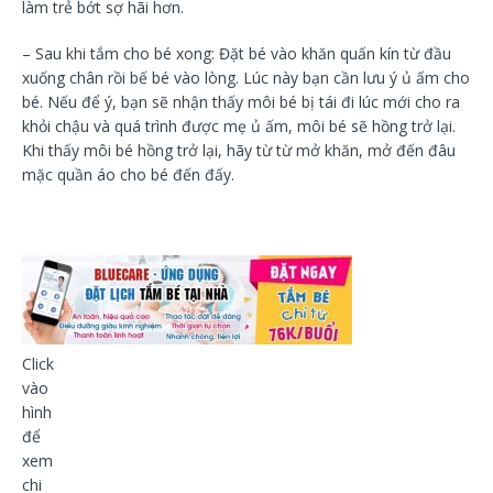
làm trẻ bớt sợ hãi hơn.
– Sau khi tắm cho bé xong: Đặt bé vào khăn quấn kín từ đầu
xuống chân rồi bế bé vào lòng. Lúc này bạn cần lưu ý ủ ấm cho
bé. Nếu để ý, bạn sẽ nhận thấy môi bé bị tái đi lúc mới cho ra
khỏi chậu và quá trình được mẹ ủ ấm, môi bé sẽ hồng trở lại.
Khi thấy môi bé hồng trở lại, hãy từ từ mở khăn, mở đến đâu
mặc quần áo cho bé đến đấy.
Click
vào
hình
để
xem
chi