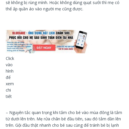
sẽ không bị rùng mình. Hoặc không dùng quạt sưởi thì mẹ có
thể ấp quần áo vào người mẹ cũng được.
Click
vào
hình
để
xem
chi
tiết
– Nguyên tắc quan trọng khi tắm cho bé vào mùa đông là tắm
từ dưới lên trên. Mẹ rửa chân bé đầu tiên, sau đó tắm dần lên
trên. Gội đầu thật nhanh cho bé sau cùng để tránh bé bị lạnh