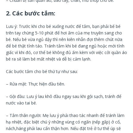
– Chuẩn bị sẵn quần áo, bao tay, chân, mũ thóp cho bé.
2. Các bước tắm:
Lưu ý: Trước khi cho bé xuống nước để tắm, bạn phải bế bé
trên tay chừng 5-10 phút để hơi ấm của mẹ truyền sang cho
bé. Nếu bé vừa ngủ dậy thì nên kiên nhẫn đợi thêm chút nữa
để bé thật tỉnh táo. Tránh tắm khi bé đang ngủ hoặc mới tỉnh
giấc vì khi đó, cơ thể bé không đủ ấm kèm với việc cởi quần áo
bé ra sẽ làm bé mất nhiệt và dễ bị cảm lạnh.
Các bước tắm cho bé thứ tự như sau:
– Rửa mặt: Thực hiện đầu tiên.
– Gội đầu: Lưu ý lau khô đầu ngay sau khi gội sạch, tránh để
nước vào tai bé.
– Tắm thân người: Mẹ lưu ý phải thao tác nhanh để tránh làm
hạ nhiệt, đặc biệt chú ý những vùng có ngấn (nếp gấp) ở cổ,
nách,háng phải lau cẩn thận hơn. Nếu đặt trẻ ở tư thế úp sẽ