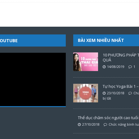
BÀI XEM NHIỀU NHẤT
YOUTUBE
10 PHƯƠNG PHÁP T
QUẢ
14/08/2019
1
Tự học Yoga Bài 1 – 
23/10/2018
Chứ
bị tắt
Thể dục chăm sóc người cao tuổi t
27/10/2018
Chức năng bình luậ