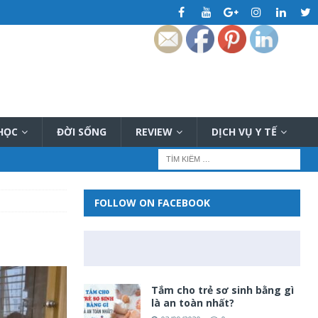
 HỌC
ĐỜI SỐNG
REVIEW
DỊCH VỤ Y TẾ
FOLLOW ON FACEBOOK
Tắm cho trẻ sơ sinh bằng gì
là an toàn nhất?