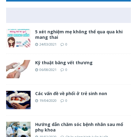
5 xét nghiệm mẹ không thể qua qua khi
mang thai
24/03/2021
0
Kỹ thuật băng vết thương
06/08/2021
0
Các vấn đề về phổi ở trẻ sinh non
19/04/2020
0
Hướng dẫn chăm sóc bệnh nhân sau mổ
phụ khoa
18/02/2020
Chức năng bình luận bị tắt