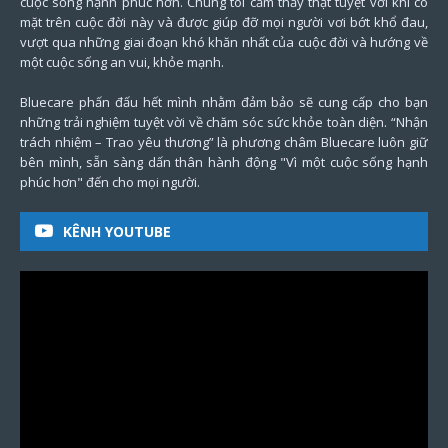
cuộc sống hạnh phúc hơn. Chúng tôi cảm thấy thật tuyệt vời khi có
mặt trên cuộc đời này và được giúp đỡ mọi người vơi bớt khổ đau,
vượt qua những giai đoạn khó khăn nhất của cuộc đời và hướng về
một cuộc sống an vui, khỏe mạnh.
Bluecare phấn đấu hết mình nhằm đảm bảo sẽ cung cấp cho bạn
những trải nghiệm tuyệt vời về chăm sóc sức khỏe toàn diện. “Nhận
trách nhiệm – Trao yêu thương” là phương châm Bluecare luôn giữ
bên mình, sẵn sàng dấn thân hành động "Vì một cuộc sống hạnh
phúc hơn" đến cho mọi người.
KÊNH YOUTUBE