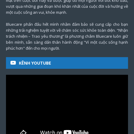
mặt trên cuộc đời này và được giúp đỡ mọi người vơi bớt khổ đau,
vượt qua những giai đoạn khó khăn nhất của cuộc đời và hướng về
một cuộc sống an vui, khỏe mạnh.
Bluecare phấn đấu hết mình nhằm đảm bảo sẽ cung cấp cho bạn
những trải nghiệm tuyệt vời về chăm sóc sức khỏe toàn diện. “Nhận
trách nhiệm – Trao yêu thương” là phương châm Bluecare luôn giữ
bên mình, sẵn sàng dấn thân hành động "Vì một cuộc sống hạnh
phúc hơn" đến cho mọi người.
KÊNH YOUTUBE