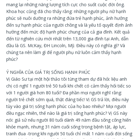
mang lại những năng lượng tích cực cho suốt cuộc đời ông.
Khoa học cũng đã cho thấy rằng: những người phụ nữ hạnh
phúc sẽ nuôi dưỡng ra những đứa trẻ hạnh phúc, ảnh hưởng
đến sự hạnh phúc của người chồng và là yếu tố quyết định ảnh
hưởng đến mức độ hạnh phúc chung của cả gia đình. Kết quả
đến từ nghiên cứu mới nhất trên 13,000 gia đình tại Anh, dẫn
đầu là GS. McKay, ĐH Lincoln, Mỹ. Điều này có nghĩa gì? Và
chúng ta nên làm gì để người phụ nữ luôn cảm thấy hạnh
phúc?
Ý NGHĨA CỦA GIÁ TRỊ SỐNG HẠNH PHÚC
Vị Giáo Sư tại một hội thảo tôi từng tham dự đã hỏi: liệu anh
chị có nghĩ 1 người trẻ 50 tuổi khi chết có cảm thấy hối tiếc so
với 1 người già hơn 80 tuổi? Đa phần mọi người nghĩ rằng:
người trẻ chết sớm quá, thật đáng tiếc! Vị GS trả lời, điều này
tùy vào giá trị sống hạnh phúc của họ bao nhiêu? Mọi người
đều ngạc nhiên, thế nào là giá trị sống hạnh phúc? Vị GS này
nói: giả sử nếu người 80 tuổi dành 49 năm đầu sống cống hiến
khỏe mạnh, nhưng 31 năm cuối sống trong bệnh tật, áp lực,
tranh đua -trong khi người 50 tuổi chỉ mất 1 năm cuối đời sống