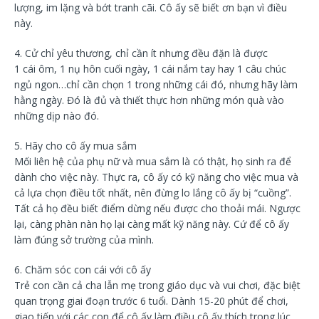
lượng, im lặng và bớt tranh cãi. Cô ấy sẽ biết ơn bạn vì điều
này.
4. Cử chỉ yêu thương, chỉ cần ít nhưng đều đặn là được
1 cái ôm, 1 nụ hôn cuối ngày, 1 cái nắm tay hay 1 câu chúc
ngủ ngon…chỉ cần chọn 1 trong những cái đó, nhưng hãy làm
hằng ngày. Đó là đủ và thiết thực hơn những món quà vào
những dịp nào đó.
5. Hãy cho cô ấy mua sắm
Mối liên hệ của phụ nữ và mua sắm là có thật, họ sinh ra để
dành cho việc này. Thực ra, cô ấy có kỹ năng cho việc mua và
cả lựa chọn điều tốt nhất, nên đừng lo lắng cô ấy bị “cuồng”.
Tất cả họ đều biết điểm dừng nếu được cho thoải mái. Ngược
lại, càng phàn nàn họ lại càng mất kỹ năng này. Cứ để cô ấy
làm đúng sở trường của mình.
6. Chăm sóc con cái với cô ấy
Trẻ con cần cả cha lẫn mẹ trong giáo dục và vui chơi, đặc biệt
quan trọng giai đoạn trước 6 tuổi. Dành 15-20 phút để chơi,
giao tiếp với các con để cô ấy làm điều cô ấy thích trong lúc