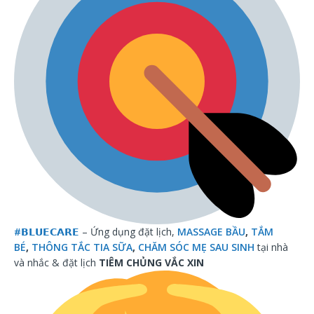
#
𝗕𝗟𝗨𝗘𝗖𝗔𝗥𝗘
– Ứng dụng đặt lịch,
MASSAGE BẦU
,
TẮM
BÉ
,
THÔNG TẮC TIA SỮA
,
CHĂM SÓC MẸ SAU SINH
tại nhà
và nhắc & đặt lịch
TIÊM CHỦNG VẮC XIN