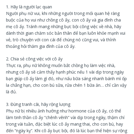
1. Hãy là người lạc quan
Người phụ nữ vui, khi những người trong mối quan hệ ràng
buộc của họ vui như chồng cô ấy, con cô ấy và gia đình cha
mẹ cô ấy. Tránh mang những bực bội công việc về nhà, hãy
dành thời gian chăm sóc bản thân để bạn luôn khỏe mạnh vui
vẻ, trò chuyện với con cái để chúng nó cũng vui, và thỉnh
thoảng hỏi thăm gia đình của cô ấy.
2. Chia sẻ công việc với cô ấy
Thực ra, phụ nữ không muốn bắt chồng họ làm việc nhà,
nhưng cô ấy sẽ cảm thấy hạnh phúc nếu 1 vài dịp trong ngày
bạn giúp cô ấy làm gì đó, như nấu bữa sáng nhanh bánh mì ốp
la chẳng hạn, cho con bú sữa, rửa chén 1 bữa ăn… chỉ cần vậy
là đủ.
3. Đừng tranh cãi, hãy rộng lượng
Phụ nữ bị nhiều ảnh hưởng như hormone của cô ấy, có thể
làm tinh thần cô ấy “chênh vênh” vài dịp trong ngày, thậm chí
trong vài tuần, đặc biệt lúc cô ấy mang thai, cho con bú, hay
đến “ngày kỵ”. Khi cô ấy bực bội, đó là lúc bạn thể hiện sự rộng