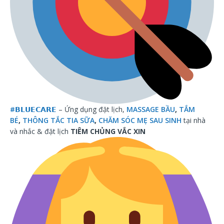
#
𝗕𝗟𝗨𝗘𝗖𝗔𝗥𝗘
– Ứng dụng đặt lịch,
MASSAGE BẦU
,
TẮM
BÉ
,
THÔNG TẮC TIA SỮA
,
CHĂM SÓC MẸ SAU SINH
tại nhà
và nhắc & đặt lịch
TIÊM CHỦNG VẮC XIN