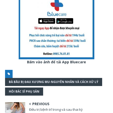
Bấm vào ảnh để tải App Bluecare
BÀ BẦU BỊ ĐAU XƯƠNG MU-NGUYÊN NHÂN VÀ CÁCH XỬ LÝ
HỎI BÁC SĨ PHỤ SẢN
PREVIOUS
Điều trị bệnh trĩ trong và sau thai kỳ