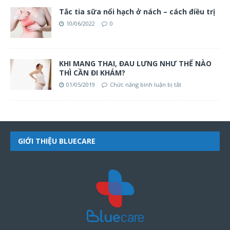
Tắc tia sữa nổi hạch ở nách – cách điều trị
10/06/2022
0
KHI MANG THAI, ĐAU LƯNG NHƯ THẾ NÀO
THÌ CẦN ĐI KHÁM?
01/05/2019
Chức năng bình luận bị tắt
GIỚI THIỆU BLUECARE