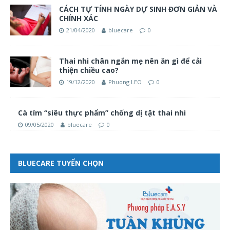
CÁCH TỰ TÍNH NGÀY DỰ SINH ĐƠN GIẢN VÀ
CHÍNH XÁC
21/04/2020
bluecare
0
Thai nhi chân ngắn mẹ nên ăn gì để cải
thiện chiều cao?
19/12/2020
Phuong LEO
0
Cà tím “siêu thực phẩm” chống dị tật thai nhi
09/05/2020
bluecare
0
BLUECARE TUYỂN CHỌN