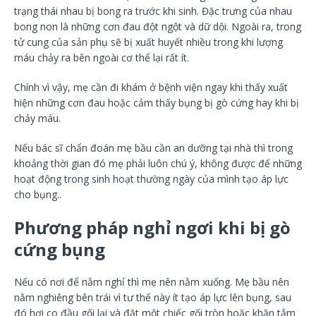
trạng thái nhau bị bong ra trước khi sinh. Đặc trưng của nhau
bong non là những cơn đau đột ngột và dữ dội. Ngoài ra, trong
tử cung của sản phụ sẽ bị xuất huyết nhiều trong khi lượng
máu chảy ra bên ngoài cơ thể lại rất ít.
Chính vì vậy, mẹ cần đi khám ở bệnh viện ngay khi thấy xuất
hiện những cơn đau hoặc cảm thấy bụng bị gò cứng hay khi bị
chảy máu.
Nếu bác sĩ chẩn đoán mẹ bầu cần an dưỡng tại nhà thì trong
khoảng thời gian đó mẹ phải luôn chú ý, không được để những
hoạt động trong sinh hoạt thường ngày của mình tạo áp lực
cho bụng..
Phương pháp nghỉ ngơi khi bị gò
cứng bụng
Nếu có nơi để nằm nghỉ thì mẹ nên nằm xuống. Mẹ bầu nên
nằm nghiêng bên trái vì tư thế này ít tạo áp lực lên bụng, sau
đó hơi co đầu gối lại và đặt một chiếc gối tròn hoặc khăn tắm