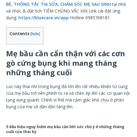
BÉ
,
THÔNG TẮC TIA SỮA
,
CHĂM SÓC MẸ SAU SINH
tại nhà
và nhắc & đặt lịch
TIÊM CHỦNG VẮC XIN
Link cài đặt ứng
dụng:
https://bluecare.vn/app
Hotline 0985768181.
Contents
[
hide
]
Mẹ bầu cần cẩn thận với các cơn
gò cứng bụng khi mang tháng
những tháng cuối
Lúc này thai nhi trong bụng đã lớn lên rất nhiều khiến tử cung
của mẹ bầu trở nên phình to ra và chèn ép lên các cơ quan nội
tạng xung quanh. Chính vì thế mà cảm giác khó chịu ở phần
bụng của mẹ sẽ dần dần tăng lên.
5 dấu hiệu nguy hiểm mẹ bầu cần hết sức chú ý ở những tháng
cuối của thai kỳ