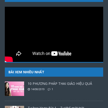
BÀI XEM NHIỀU NHẤT
10 PHƯƠNG PHÁP THAI GIÁO HIỆU QUẢ
14/08/2019
1
Tự học Yoga Bài 1 – Tư thế mặt trời