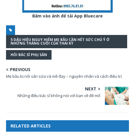
Bấm vào ảnh để tải App Bluecare
5 DẤU HIỆU NGUY HIỂM MẸ BẦU CẦN HẾT SỨC CHÚ Ý Ở
NHỮNG THÁNG CUỐI CỦA THAI KỲ
HỎI BÁC SĨ PHỤ SẢN
PREVIOUS
Mẹ bầu bị nổi sẩn sứa và mề đay – nguyên nhân và cách điều trị
NEXT
Những điều bác sĩ không nói với bạn về đẻ mổ
RELATED ARTICLES