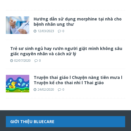
0
Hướng dẫn sử dụng morphine tại nhà cho
bệnh nhân ung thư
12/03/2023
0
Trẻ sơ sinh ngủ hay rướn người giật mình không sâu
giấc nguyên nhân và cách xử lý
02/07/2020
0
Truyện thai giáo l Chuyện nàng tiên mưa l
Truyện kể cho thai nhi l Thai giáo
24/02/2020
0
GIỚI THIỆU BLUECARE