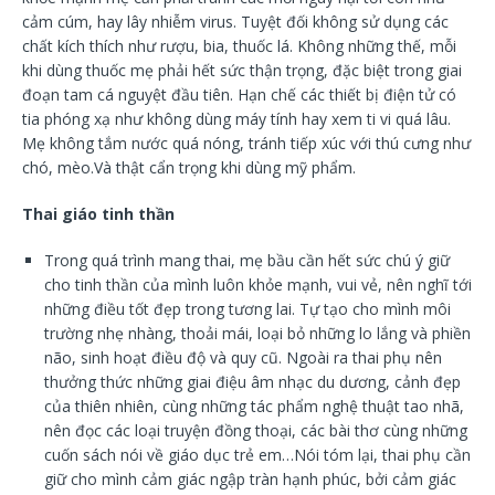
cảm cúm, hay lây nhiễm virus. Tuyệt đối không sử dụng các
chất kích thích như rượu, bia, thuốc lá. Không những thế, mỗi
khi dùng thuốc mẹ phải hết sức thận trọng, đặc biệt trong giai
đoạn tam cá nguyệt đầu tiên. Hạn chế các thiết bị điện tử có
tia phóng xạ như không dùng máy tính hay xem ti vi quá lâu.
Mẹ không tắm nước quá nóng, tránh tiếp xúc với thú cưng như
chó, mèo.Và thật cẩn trọng khi dùng mỹ phẩm.
Thai giáo tinh thần
Trong quá trình mang thai, mẹ bầu cần hết sức chú ý giữ
cho tinh thần của mình luôn khỏe mạnh, vui vẻ, nên nghĩ tới
những điều tốt đẹp trong tương lai. Tự tạo cho mình môi
trường nhẹ nhàng, thoải mái, loại bỏ những lo lắng và phiền
não, sinh hoạt điều độ và quy cũ. Ngoài ra thai phụ nên
thưởng thức những giai điệu âm nhạc du dương, cảnh đẹp
của thiên nhiên, cùng những tác phẩm nghệ thuật tao nhã,
nên đọc các loại truyện đồng thoại, các bài thơ cùng những
cuốn sách nói về giáo dục trẻ em…Nói tóm lại, thai phụ cần
giữ cho mình cảm giác ngập tràn hạnh phúc, bởi cảm giác