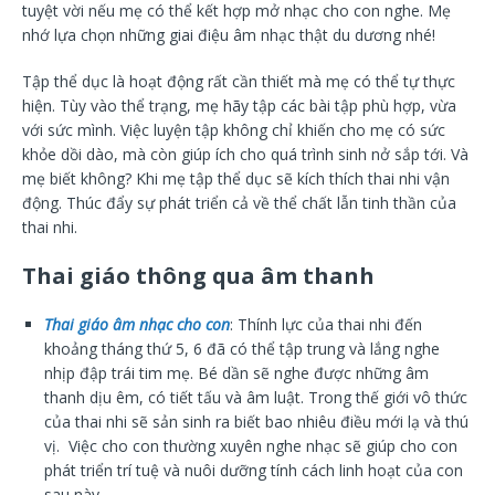
tuyệt vời nếu mẹ có thể kết hợp mở nhạc cho con nghe. Mẹ
nhớ lựa chọn những giai điệu âm nhạc thật du dương nhé!
Tập thể dục là hoạt động rất cần thiết mà mẹ có thể tự thực
hiện. Tùy vào thể trạng, mẹ hãy tập các bài tập phù hợp, vừa
với sức mình. Việc luyện tập không chỉ khiến cho mẹ có sức
khỏe dồi dào, mà còn giúp ích cho quá trình sinh nở sắp tới. Và
mẹ biết không? Khi mẹ tập thể dục sẽ kích thích thai nhi vận
động. Thúc đẩy sự phát triển cả về thể chất lẫn tinh thần của
thai nhi.
Thai giáo thông qua âm thanh
Thai giáo âm nhạc cho con
: Thính lực của thai nhi đến
khoảng tháng thứ 5, 6 đã có thể tập trung và lắng nghe
nhịp đập trái tim mẹ. Bé dần sẽ nghe được những âm
thanh dịu êm, có tiết tấu và âm luật. Trong thế giới vô thức
của thai nhi sẽ sản sinh ra biết bao nhiêu điều mới lạ và thú
vị. Việc cho con thường xuyên nghe nhạc sẽ giúp cho con
phát triển trí tuệ và nuôi dưỡng tính cách linh hoạt của con
sau này.