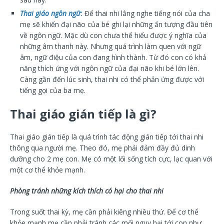
Thai giáo ngôn ngữ
:
Để thai nhi lắng nghe tiếng nói của cha
mẹ sẽ khiến đại não của bé ghi lại những ấn tượng đầu tiên
về ngôn ngữ. Mặc dù con chưa thể hiểu được ý nghĩa của
những âm thanh này. Nhưng quá trình làm quen với ngữ
âm, ngữ điệu của con đang hình thành. Từ đó con có khả
năng thích ứng với ngôn ngữ của đại não khi bé lớn lên.
Càng gần đến lúc sinh, thai nhi có thể phản ứng được với
tiếng gọi của ba mẹ.
Thai giáo gián tiếp là gì?
Thai giáo gián tiếp là quá trình tác động gián tiếp tới thai nhi
thông qua người mẹ. Theo đó, mẹ phải đảm đầy đủ dinh
dưỡng cho 2 mẹ con. Mẹ có một lối sống tích cực, lạc quan với
một cơ thể khỏe mạnh.
Phòng tránh những kích thích có hại cho thai nhi
Trong suốt thai kỳ, mẹ cần phải kiêng nhiều thứ. Để cơ thể
khỏe mạnh mẹ cần phải tránh các mối nguy hại tới con như