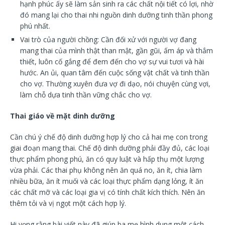
hạnh phúc ấy sẽ làm sản sinh ra các chất nội tiết có lợi, nhờ
đó mang lại cho thai nhi nguồn dinh dưỡng tinh thần phong
phú nhất.
Vai trò của người chồng: Cần đối xử với người vợ đang
mang thai của mình thật than mật, gần gũi, ấm áp và thắm
thiết, luôn cố gắng để đem đến cho vợ sự vui tươi và hài
hước. An ủi, quan tâm đến cuộc sống vật chất và tinh thần
cho vợ. Thường xuyên đưa vợ đi dạo, nói chuyện cùng vợi,
làm chỗ dựa tinh thần vững chắc cho vợ.
Thai giáo về mặt dinh dưỡng
Cần chú ý chế độ dinh dưỡng hợp lý cho cả hai mẹ con trong
giai đoạn mang thai. Chế độ dinh dưỡng phải đầy đủ, các loại
thực phẩm phong phú, ăn có quy luật và hấp thụ một lượng
vừa phải. Các thai phụ không nên ăn quá no, ăn ít, chia làm
nhiều bữa, ăn ít muối và các loại thực phẩm dạng lỏng, ít ăn
các chất mỡ và các loại gia vị có tính chất kích thích. Nên ăn
thêm tỏi và vị ngọt một cách hợp lý.
Hi vọng rằng bài viết này đã giúp ba mẹ hình dung một cách