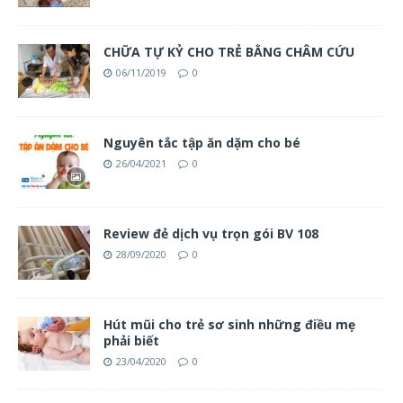
CHỮA TỰ KỶ CHO TRẺ BẰNG CHÂM CỨU
06/11/2019
0
Nguyên tắc tập ăn dặm cho bé
26/04/2021
0
Review đẻ dịch vụ trọn gói BV 108
28/09/2020
0
Hút mũi cho trẻ sơ sinh những điều mẹ
phải biết
23/04/2020
0