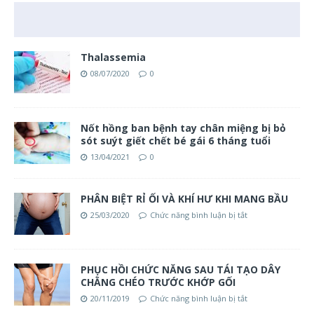
Thalassemia
08/07/2020
0
Nốt hồng ban bệnh tay chân miệng bị bỏ
sót suýt giết chết bé gái 6 tháng tuổi
13/04/2021
0
PHÂN BIỆT RỈ ỐI VÀ KHÍ HƯ KHI MANG BẦU
25/03/2020
Chức năng bình luận bị tắt
PHỤC HỒI CHỨC NĂNG SAU TÁI TẠO DÂY
CHẰNG CHÉO TRƯỚC KHỚP GỐI
20/11/2019
Chức năng bình luận bị tắt