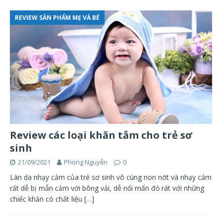
REVIEW SẢN PHẨM MẸ VÀ BÉ
Review các loại khăn tắm cho trẻ sơ
sinh
21/09/2021
Phong Nguyễn
0
Làn da nhạy cảm của trẻ sơ sinh vô cùng non nớt và nhạy cảm
rất dễ bị mẫn cảm với bông vải, dễ nổi mẩn đỏ rát với những
chiếc khăn có chất liệu
[…]