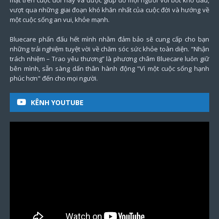
mặt trên cuộc đời này và được giúp đỡ mọi người vơi bớt khổ đau,
vượt qua những giai đoạn khó khăn nhất của cuộc đời và hướng về
một cuộc sống an vui, khỏe mạnh.
Bluecare phấn đấu hết mình nhằm đảm bảo sẽ cung cấp cho bạn
những trải nghiệm tuyệt vời về chăm sóc sức khỏe toàn diện. “Nhận
trách nhiệm – Trao yêu thương” là phương châm Bluecare luôn giữ
bên mình, sẵn sàng dấn thân hành động "Vì một cuộc sống hạnh
phúc hơn" đến cho mọi người.
KÊNH YOUTUBE