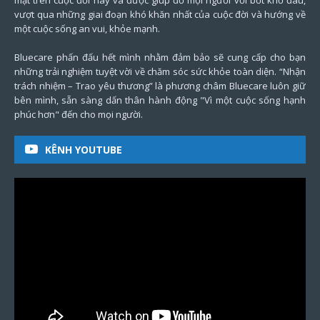
mặt trên cuộc đời này và được giúp đỡ mọi người vơi bớt khổ đau,
vượt qua những giai đoạn khó khăn nhất của cuộc đời và hướng về
một cuộc sống an vui, khỏe mạnh.
Bluecare phấn đấu hết mình nhằm đảm bảo sẽ cung cấp cho bạn
những trải nghiệm tuyệt vời về chăm sóc sức khỏe toàn diện. “Nhận
trách nhiệm – Trao yêu thương” là phương châm Bluecare luôn giữ
bên mình, sẵn sàng dấn thân hành động "Vì một cuộc sống hạnh
phúc hơn" đến cho mọi người.
KÊNH YOUTUBE