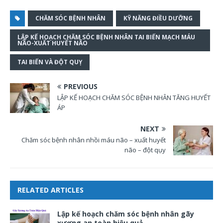
CHĂM SÓC BỆNH NHÂN
KỸ NĂNG ĐIỀU DƯỠNG
LẬP KẾ HOẠCH CHĂM SÓC BỆNH NHÂN TAI BIẾN MẠCH MÁU
NÃO-XUẤT HUYẾT NÃO
TAI BIẾN VÀ ĐỘT QUỴ
PREVIOUS
LẬP KẾ HOẠCH CHĂM SÓC BỆNH NHÂN TĂNG HUYẾT
ÁP
NEXT
Chăm sóc bệnh nhân nhồi máu não – xuất huyết
não – đột qụy
RELATED ARTICLES
Lập kế hoạch chăm sóc bệnh nhân gãy
xương an toàn hiệu quả