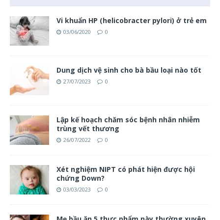
Vi khuẩn HP (helicobracter pylori) ở trẻ em
03/06/2020
0
Dung dịch vệ sinh cho bà bầu loại nào tốt
27/07/2023
0
Lập kế hoạch chăm sóc bệnh nhân nhiễm
trùng vết thương
26/07/2022
0
Xét nghiệm NIPT có phát hiện được hội
chứng Down?
03/03/2023
0
Mẹ bầu ăn 5 thực phẩm này thường xuyên,