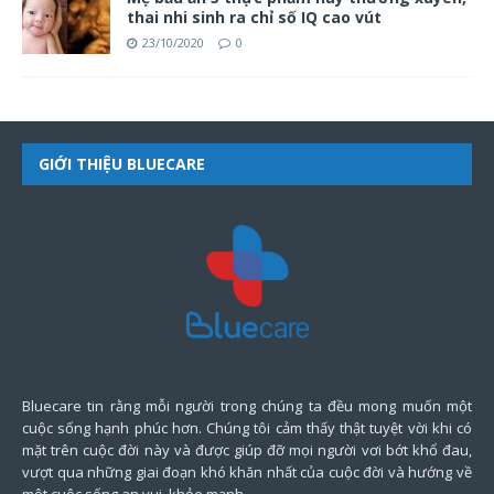
thai nhi sinh ra chỉ số IQ cao vút
23/10/2020
0
GIỚI THIỆU BLUECARE
Bluecare tin rằng mỗi người trong chúng ta đều mong muốn một
cuộc sống hạnh phúc hơn. Chúng tôi cảm thấy thật tuyệt vời khi có
mặt trên cuộc đời này và được giúp đỡ mọi người vơi bớt khổ đau,
vượt qua những giai đoạn khó khăn nhất của cuộc đời và hướng về
một cuộc sống an vui, khỏe mạnh.