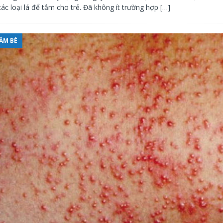
ác loại lá để tắm cho trẻ. Đã không ít trường hợp
[…]
ẮM BÉ