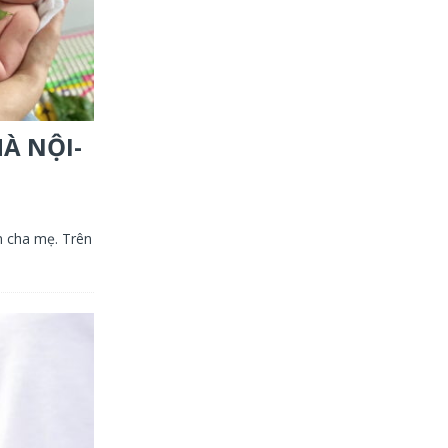
HÀ NỘI-
m cha mẹ. Trên