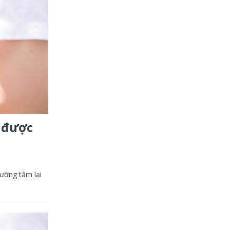
g được
rường tắm lại