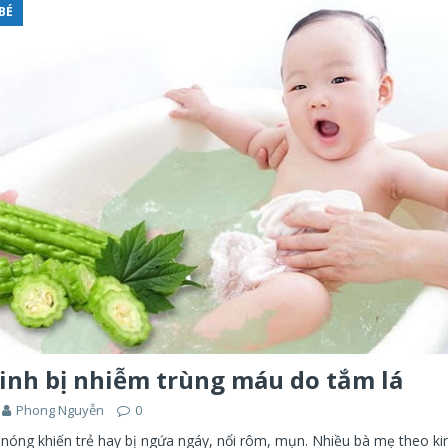
BÉ
sinh bị nhiễm trùng máu do tắm lá
Phong Nguyễn
0
g nóng khiến trẻ hay bị ngứa ngáy, nổi rôm, mụn. Nhiều bà mẹ theo k