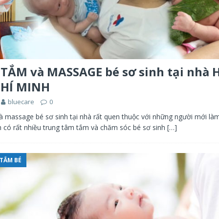
 TẮM và MASSAGE bé sơ sinh tại nhà 
CHÍ MINH
bluecare
0
à massage bé sơ sinh tại nhà rất quen thuộc với những người mới là
ện có rất nhiều trung tâm tắm và chăm sóc bé sơ sinh
[…]
TẮM BÉ