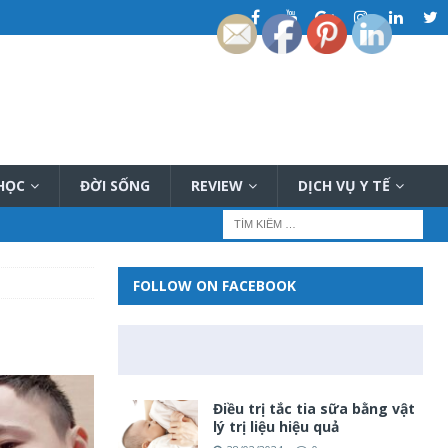
 HỌC
ĐỜI SỐNG
REVIEW
DỊCH VỤ Y TẾ
FOLLOW ON FACEBOOK
Điều trị tắc tia sữa bằng vật
lý trị liệu hiệu quả