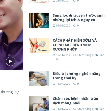
28/02/2024
0
Sàng lọc di truyền trước sinh
những lợi ích & nguy cơ
09/05/2020
0
CÁCH PHÁT HIỆN SỚM VÀ
CHÍNH XÁC BỆNH VIÊM
XƯƠNG KHỚP
19/11/2019
Chức năng bình luận
bị tắt
Điều trị chứng nghén nặng
trong thai kỳ
18/04/2020
0
h thương, sự
Chăm sóc bệnh nhân tràn
dịch màng phổi
11/01/2020
Chức năng bình luận