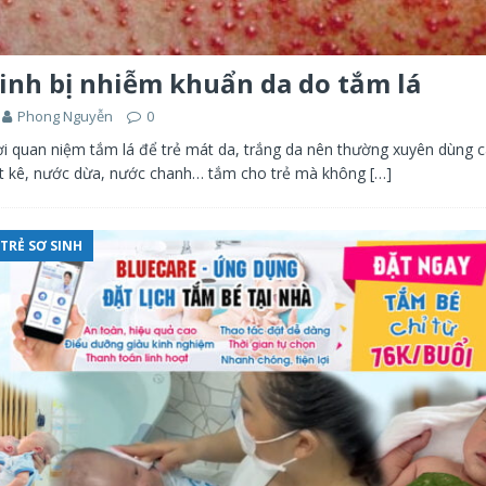
sinh bị nhiễm khuẩn da do tắm lá
Phong Nguyễn
0
i quan niệm tắm lá để trẻ mát da, trắng da nên thường xuyên dùng cá
 hạt kê, nước dừa, nước chanh… tắm cho trẻ mà không
[…]
TRẺ SƠ SINH