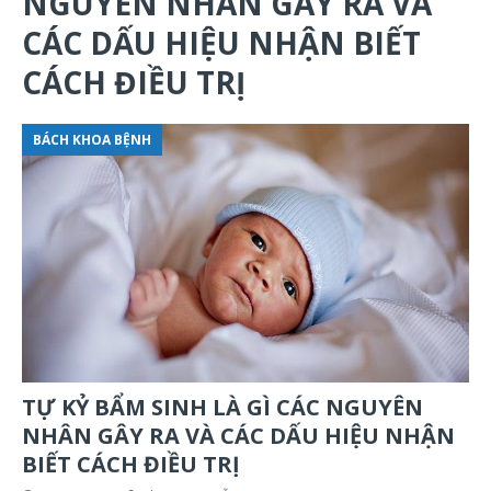
NGUYÊN NHÂN GÂY RA VÀ
CÁC DẤU HIỆU NHẬN BIẾT
CÁCH ĐIỀU TRỊ
BÁCH KHOA BỆNH
TỰ KỶ BẨM SINH LÀ GÌ CÁC NGUYÊN
NHÂN GÂY RA VÀ CÁC DẤU HIỆU NHẬN
BIẾT CÁCH ĐIỀU TRỊ