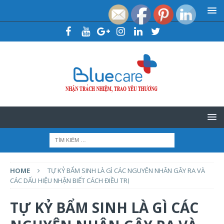
HOME
TỰ KỶ BẨM SINH LÀ GÌ CÁC NGUYÊN NHÂN GÂY RA VÀ
CÁC DẤU HIỆU NHẬN BIẾT CÁCH ĐIỀU TRỊ
TỰ KỶ BẨM SINH LÀ GÌ CÁC