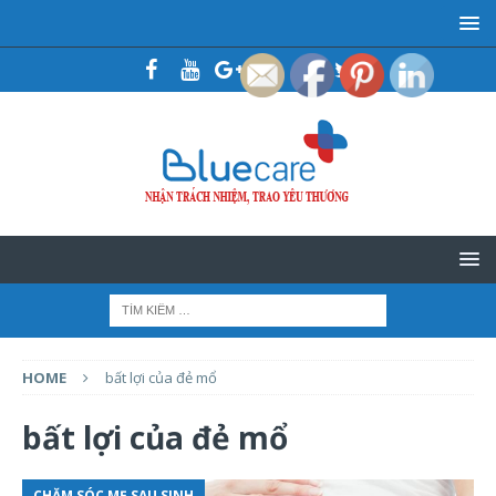
HOME
bất lợi của đẻ mổ
bất lợi của đẻ mổ
CHĂM SÓC MẸ SAU SINH