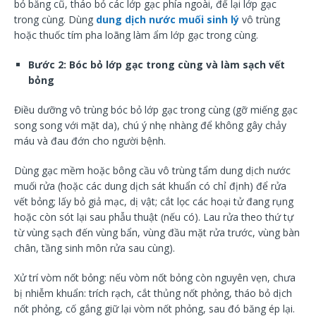
bỏ băng cũ, tháo bỏ các lớp gạc phía ngoài, để lại lớp gạc
trong cùng. Dùng
dung dịch nước muối sinh lý
vô trùng
hoặc thuốc tím pha loãng làm ẩm lớp gạc trong cùng.
Bước 2: Bóc bỏ lớp gạc trong cùng và làm sạch vết
bỏng
Điều dưỡng vô trùng bóc bỏ lớp gạc trong cùng (gỡ miếng gạc
song song với mặt da), chú ý nhẹ nhàng để không gây chảy
máu và đau đớn cho người bệnh.
Dùng gạc mềm hoặc bông cầu vô trùng tẩm dung dịch nước
muối rửa (hoặc các dung dịch sát khuẩn có chỉ định) để rửa
vết bỏng; lấy bỏ giả mạc, dị vật; cắt lọc các hoại tử đang rụng
hoặc còn sót lại sau phẫu thuật (nếu có). Lau rửa theo thứ tự
từ vùng sạch đến vùng bẩn, vùng đầu mặt rửa trước, vùng bàn
chân, tầng sinh môn rửa sau cùng).
Xử trí vòm nốt bỏng: nếu vòm nốt bỏng còn nguyên vẹn, chưa
bị nhiễm khuẩn: trích rạch, cắt thủng nốt phỏng, tháo bỏ dịch
nốt phỏng, cố gắng giữ lại vòm nốt phỏng, sau đó băng ép lại.