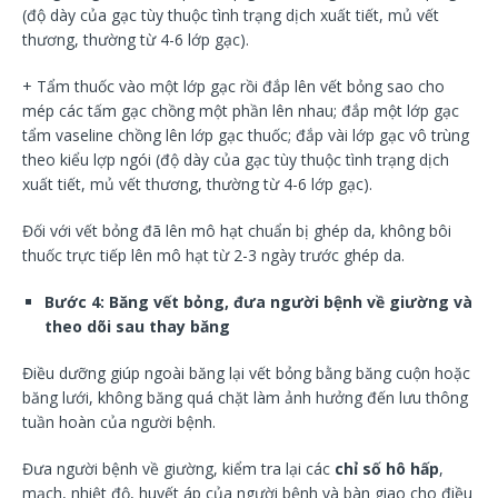
(độ dày của gạc tùy thuộc tình trạng dịch xuất tiết, mủ vết
thương, thường từ 4-6 lớp gạc).
+ Tẩm thuốc vào một lớp gạc rồi đắp lên vết bỏng sao cho
mép các tấm gạc chồng một phần lên nhau; đắp một lớp gạc
tẩm vaseline chồng lên lớp gạc thuốc; đắp vài lớp gạc vô trùng
theo kiểu lợp ngói (độ dày của gạc tùy thuộc tình trạng dịch
xuất tiết, mủ vết thương, thường từ 4-6 lớp gạc).
Đối với vết bỏng đã lên mô hạt chuẩn bị ghép da, không bôi
thuốc trực tiếp lên mô hạt từ 2-3 ngày trước ghép da.
Bước 4: Băng vết bỏng, đưa người bệnh về giường và
theo dõi sau thay băng
Điều dưỡng giúp ngoài băng lại vết bỏng bằng băng cuộn hoặc
băng lưới, không băng quá chặt làm ảnh hưởng đến lưu thông
tuần hoàn của người bệnh.
Đưa người bệnh về giường, kiểm tra lại các
chỉ số hô hấp
,
mạch, nhiệt độ, huyết áp của người bệnh và bàn giao cho điều