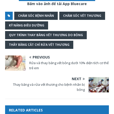
Bấm vào ảnh để tải App Bluecare
CHĂM SÓC BỆNH NHÂN
CHĂM SÓC VẾT THƯƠNG
KỸ NĂNG ĐIỀU DƯỠNG
QUY TRÌNH THAY BĂNG VẾT THƯƠNG DO BỎNG
THÂY BĂNG CẮT CHỈ RỬA VẾT THƯƠNG
PREVIOUS
Rửa và thay băng vết bỏng dưới 10% diện tích cơ thể
trẻ em
NEXT
Thay băng và rửa vết thương cho bệnh nhân bị
bỏng
RELATED ARTICLES