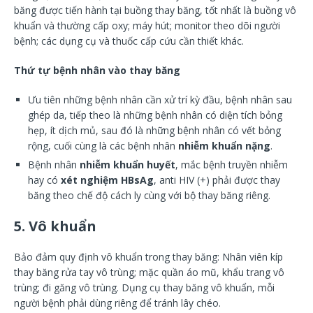
băng được tiến hành tại buồng thay băng, tốt nhất là buồng vô
khuẩn và thường cấp oxy; máy hút; monitor theo dõi người
bệnh; các dụng cụ và thuốc cấp cứu cần thiết khác.
Thứ tự bệnh nhân vào thay băng
Ưu tiên những bệnh nhân cần xử trí kỳ đầu, bệnh nhân sau
ghép da, tiếp theo là những bệnh nhân có diện tích bỏng
hẹp, ít dịch mủ, sau đó là những bệnh nhân có vết bỏng
rộng, cuối cùng là các bệnh nhân
nhiễm khuẩn nặng
.
Bệnh nhân
nhiễm khuẩn huyết
, mắc bệnh truyền nhiễm
hay có
xét nghiệm HBsAg
, anti HIV (+) phải được thay
băng theo chế độ cách ly cùng với bộ thay băng riêng.
5. Vô khuẩn
Bảo đảm quy định vô khuẩn trong thay băng: Nhân viên kíp
thay băng rửa tay vô trùng; mặc quần áo mũ, khẩu trang vô
trùng; đi găng vô trùng. Dụng cụ thay băng vô khuẩn, mỗi
người bệnh phải dùng riêng để tránh lây chéo.