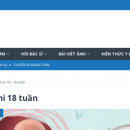
SỚM
HỎI BÁC SĨ
BÀI VIẾT ẢNH
KIẾN THỨC Y
ần kỳ
CHUẨN BỊ MANG THAI
 Hậu
CHĂM SÓC MẸ SAU SINH
hai nhi 18 tuần
hiệu quả
PHƯƠNG PHÁP THÔNG TẮC TIA SỮA
ữa tại nhà tốt nhất hiện nay
PHƯƠNG PHÁP THÔNG TẮC TIA SỮA
hi 18 tuần
ết, đầy đủ
KIẾN THỨC CHUNG CHĂM SÓC TRẺ SƠ SINH
I