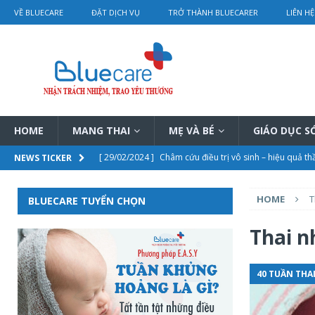
VỀ BLUECARE
ĐẶT DỊCH VỤ
TRỞ THÀNH BLUECARER
LIÊN HỆ
HOME
MANG THAI
MẸ VÀ BÉ
GIÁO DỤC 
[ 29/02/2024 ]
Châm cứu điều trị vô sinh – hiệu quả th
NEWS TICKER
[ 29/02/2024 ]
Bí mật trị nám sau sinh của Từ Hi Thái
HOME
T
BLUECARE TUYỂN CHỌN
[ 28/02/2024 ]
Điều trị tắc tia sữa bằng vật lý trị liệu 
[ 28/02/2024 ]
Chi tiết bảng giá dịch vụ thông tắc tia s
Thai n
[ 01/03/2024 ]
Rơ lưỡi cho trẻ sơ sinh hướng dẫn chi ti
40 TUẦN THA