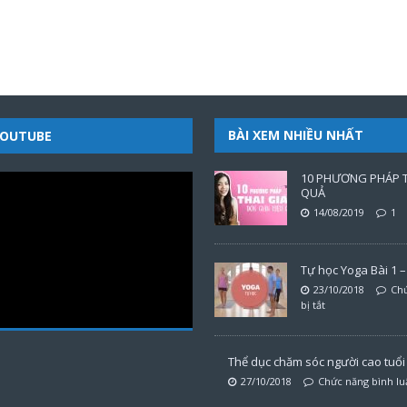
BÀI XEM NHIỀU NHẤT
YOUTUBE
10 PHƯƠNG PHÁP T
QUẢ
14/08/2019
1
Tự học Yoga Bài 1 – 
23/10/2018
Chứ
bị tắt
Thể dục chăm sóc người cao tuổi t
27/10/2018
Chức năng bình luậ