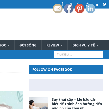
 HỌC
ĐỜI SỐNG
REVIEW
DỊCH VỤ Y TẾ
FOLLOW ON FACEBOOK
Suy thai cấp – Mẹ bầu cần
biết để tránh ảnh hưởng đến
não bộ của thai nhi