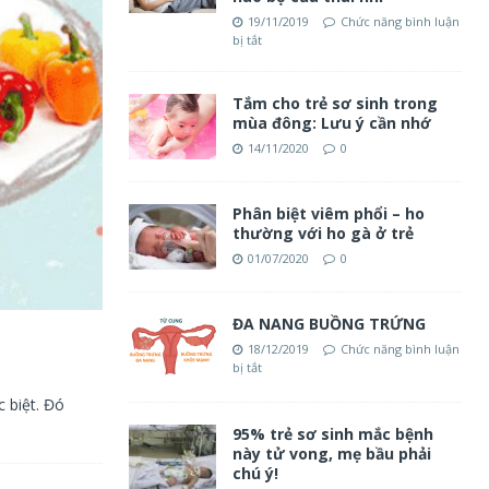
19/11/2019
Chức năng bình luận
bị tắt
Tắm cho trẻ sơ sinh trong
mùa đông: Lưu ý cần nhớ
14/11/2020
0
Phân biệt viêm phổi – ho
thường với ho gà ở trẻ
01/07/2020
0
ĐA NANG BUỒNG TRỨNG
18/12/2019
Chức năng bình luận
bị tắt
 biệt. Đó
95% trẻ sơ sinh mắc bệnh
này tử vong, mẹ bầu phải
chú ý!