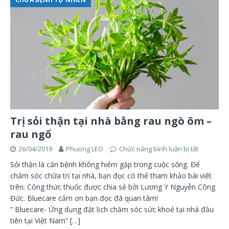
Trị sỏi thận tại nhà bằng rau ngò ôm –
rau ngổ
26/04/2019
Phuong LEO
Chức năng bình luận bị tắt
Sỏi thận là căn bệnh không hiếm gặp trong cuộc sống. Để
chăm sóc chữa trị tại nhà, bạn đọc có thể tham khảo bài viết
trên. Công thức thuốc được chia sẻ bởi Lương Y Nguyễn Công
Đức. Bluecare cảm ơn bạn đọc đã quan tâm!
” Bluecare- Ứng dụng đặt lịch chăm sóc sức khoẻ tại nhà đầu
tiên tại Việt Nam”
[…]