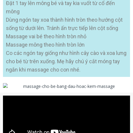
Đặt 1 tay lên mông bé và tay kia vuốt từ cổ đến
mông
Dùng ngón tay xoa thành hình tròn theo hướng cột
sống từ dưới lên. Tránh ấn trực tiếp lên cột sống
Massage vai bé theo hình tròn nhỏ
Massage mông theo hình tròn lớn
Co các ngón tay giống như hình cây cào và xoa lưng
cho bé từ trên xuống. Mẹ hãy chú ý cắt móng tay
ngắn khi massage cho con nhé.