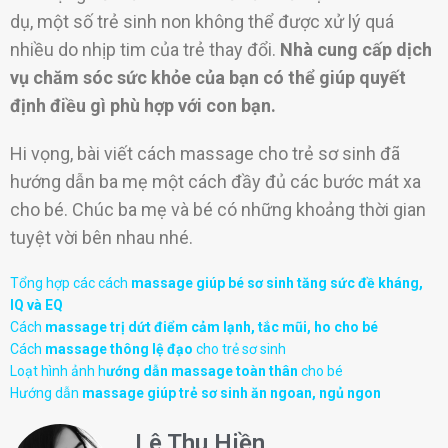
dụ, một số trẻ sinh non không thể được xử lý quá
nhiều do nhịp tim của trẻ thay đổi.
Nhà cung cấp dịch
vụ chăm sóc sức khỏe của bạn có thể giúp quyết
định điều gì phù hợp với con bạn.
Hi vọng, bài viết cách massage cho trẻ sơ sinh đã
hướng dẫn ba mẹ một cách đầy đủ các bước mát xa
cho bé. Chúc ba mẹ và bé có những khoảng thời gian
tuyệt vời bên nhau nhé.
Tổng hợp các cách
massage giúp bé sơ sinh tăng sức đề kháng,
IQ và EQ
Cách
massage trị dứt điểm cảm lạnh, tắc mũi, ho cho bé
Cách
massage thông lệ đạo
cho trẻ sơ sinh
Loạt hình ảnh h
ướng dẫn massage toàn thân
cho bé
Hướng dẫn
massage
giúp trẻ sơ sinh ăn ngoan, ngủ ngon
Lê Thu Hiền