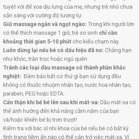
tuyệt vời để xoa dịu lưng của mẹ, nhưng trẻ nhỏ chưa
sẵn sàng với cường độ tương tự.
Giữ massage ngắn và ngọt ngào:
Trong khi người lớn
có thể thích massage 1 giờ, trẻ sơ sinh
chỉ cần
khoảng thời gian 5-10 phút
cho kiểu chạm này.
Luôn dừng lại nếu bé có dấu hiệu đã no:
Chẳng hạn
như khóc, trằn trọc hoặc ngủ quên
Tránh các loại dầu massage có thành phần khắc
nghiệt:
Đảm bảo bất cứ thứ gì bạn sử dụng đều
không có thuốc nhuộm nhân tạo, nước hoa nhân tạo,
paraben, PEG hoặc EDTA.
Cẩn thận khi bế bé lên sau khi mát-xa:
Dầu mát-xa có
thể ảnh hưởng đến khả năng cầm nắm của bạn
và/hoặc khiến bé bị trơn trượt!
Kiểm tra với bác sĩ nhi khoa của bé nếu bé có bất kỳ
tình trạng tiềm ẩn nào có thể cản trở việc mát-xa. Ví