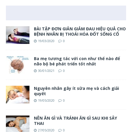
BÀI TẬP ĐƠN GIẢN GIẢM ĐAU HIỆU QUẢ CHO
BỆNH NHÂN BỊ THOÁI HÓA ĐỐT SỐNG CỔ
19/03/2020
0
Ba mẹ tương tác với con như thế nào để
não bộ bé phát triển tốt nhất
30/01/2021
0
Nguyên nhân gây ít sữa mẹ và cách giải
quyết
19/05/2020
0
NÊN ĂN GÌ VÀ TRÁNH ĂN GÌ SAU KHI SẢY
THAI
27/05/2020
0