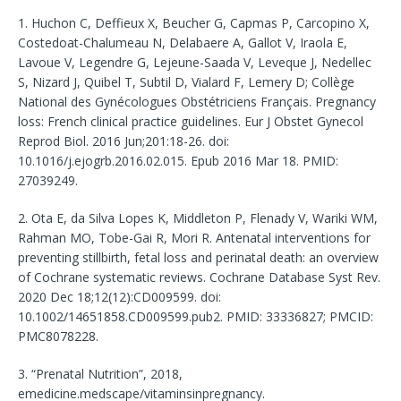
1. Huchon C, Deffieux X, Beucher G, Capmas P, Carcopino X,
Costedoat-Chalumeau N, Delabaere A, Gallot V, Iraola E,
Lavoue V, Legendre G, Lejeune-Saada V, Leveque J, Nedellec
S, Nizard J, Quibel T, Subtil D, Vialard F, Lemery D; Collège
National des Gynécologues Obstétriciens Français. Pregnancy
loss: French clinical practice guidelines. Eur J Obstet Gynecol
Reprod Biol. 2016 Jun;201:18-26. doi:
10.1016/j.ejogrb.2016.02.015. Epub 2016 Mar 18. PMID:
27039249.
2. Ota E, da Silva Lopes K, Middleton P, Flenady V, Wariki WM,
Rahman MO, Tobe-Gai R, Mori R. Antenatal interventions for
preventing stillbirth, fetal loss and perinatal death: an overview
of Cochrane systematic reviews. Cochrane Database Syst Rev.
2020 Dec 18;12(12):CD009599. doi:
10.1002/14651858.CD009599.pub2. PMID: 33336827; PMCID:
PMC8078228.
3. “Prenatal Nutrition”, 2018,
emedicine.medscape/vitaminsinpregnancy.